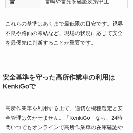
雷
雷鳴や雷光を確認次第中止
これらの基準はあくまで最低限の目安です。視界
不良や路面の凍結など、現場の状況に応じて安全
を最優先に判断することが重要です。
安全基準を守った高所作業車の利用は
KenkiGoで
高所作業車を利用する上で、適切な機種選定と安
全管理は欠かせません。「KenkiGo」なら、24時
間いつでもオンラインで高所作業車の在庫確認や