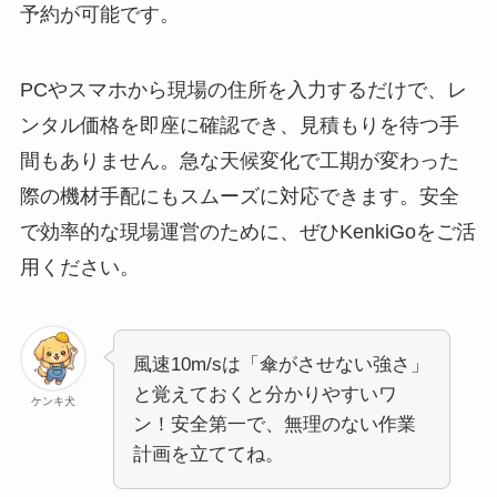
予約が可能です。
PCやスマホから現場の住所を入力するだけで、レ
ンタル価格を即座に確認でき、見積もりを待つ手
間もありません。急な天候変化で工期が変わった
際の機材手配にもスムーズに対応できます。安全
で効率的な現場運営のために、ぜひKenkiGoをご活
用ください。
風速10m/sは「傘がさせない強さ」
と覚えておくと分かりやすいワ
ケンキ犬
ン！安全第一で、無理のない作業
計画を立ててね。