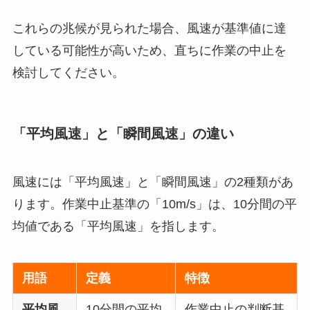
これらの兆候が見られた場合、風速が基準値に達
している可能性が高いため、直ちに作業の中止を
検討してください。
「平均風速」と「瞬間風速」の違い
風速には「平均風速」と「瞬間風速」の2種類があ
ります。作業中止基準の「10m/s」は、10分間の平
均値である「平均風速」を指します。
用語
定義
特徴
平均風
10分間の平均
作業中止の判断基