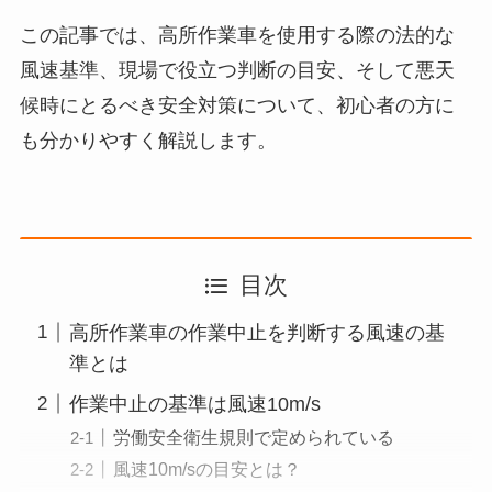
この記事では、高所作業車を使用する際の法的な
風速基準、現場で役立つ判断の目安、そして悪天
候時にとるべき安全対策について、初心者の方に
も分かりやすく解説します。
目次
高所作業車の作業中止を判断する風速の基
準とは
作業中止の基準は風速10m/s
労働安全衛生規則で定められている
風速10m/sの目安とは？