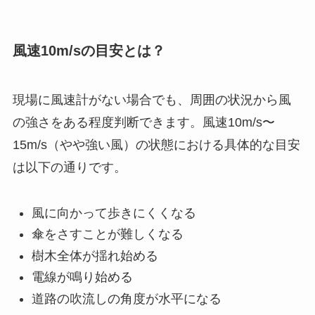
風速10m/sの目安とは？
現場に風速計がない場合でも、周囲の状況から風
の強さをある程度判断できます。風速10m/s〜
15m/s（やや強い風）の状態における具体的な目安
は以下の通りです。
風に向かって歩きにくくなる
傘をさすことが難しくなる
樹木全体が揺れ始める
電線が鳴り始める
道路の吹流しの角度が水平になる