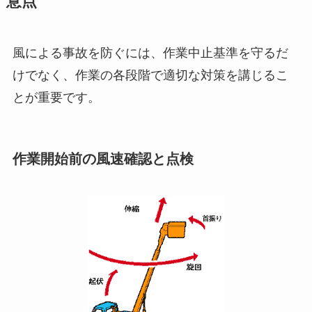
意点
風による事故を防ぐには、作業中止基準を守るだ
けでなく、作業の各段階で適切な対策を講じるこ
とが重要です。
作業開始前の風速確認と点検