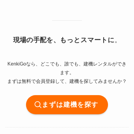
現場の手配を、もっとスマートに
。
KenkiGoなら、どこでも、誰でも、建機レンタルができ
ます。
まずは無料で会員登録して、建機を探してみませんか？
まずは建機を探す