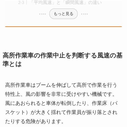
「平均風速」と「瞬間風速」の違い
もっと見る
高所作業車の作業中止を判断する風速の基
準とは
高所作業車はブームを伸ばして高所で作業を行う
特性上、風の影響を非常に受けやすい機械です。
風にあおられると車体が転倒したり、作業床（バ
スケット）が大きく揺れて作業員が振り落とされ
たりする危険があります。