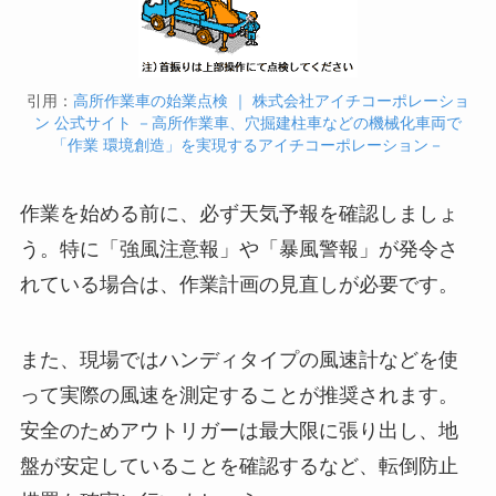
引用：
高所作業車の始業点検 ｜ 株式会社アイチコーポレーショ
ン 公式サイト －高所作業車、穴掘建柱車などの機械化車両で
「作業 環境創造」を実現するアイチコーポレーション－
作業を始める前に、必ず天気予報を確認しましょ
う。特に「強風注意報」や「暴風警報」が発令さ
れている場合は、作業計画の見直しが必要です。
また、現場ではハンディタイプの風速計などを使
って実際の風速を測定することが推奨されます。
安全のためアウトリガーは最大限に張り出し、地
盤が安定していることを確認するなど、転倒防止