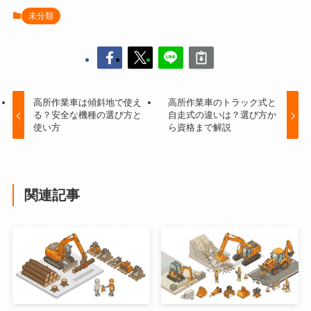
未分類
高所作業車は傾斜地で使え
高所作業車のトラック式と
る？安全な機種の選び方と
自走式の違いは？選び方か
使い方
ら資格まで解説
関連記事