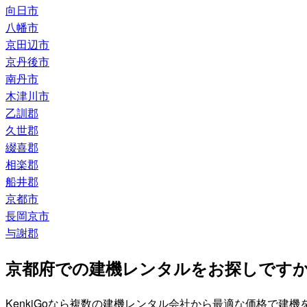
向日市
八幡市
京田辺市
京丹後市
南丹市
木津川市
乙訓郡
久世郡
綴喜郡
相楽郡
船井郡
京都市
長岡京市
与謝郡
京都府での建機レンタルをお探しです
KenkiGoなら複数の建機レンタル会社から最適な価格で建