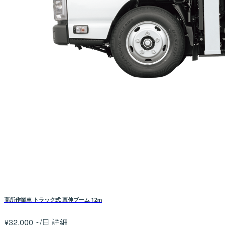
高所作業車 トラック式 直伸ブーム 12m
¥32,000 ~/日
詳細