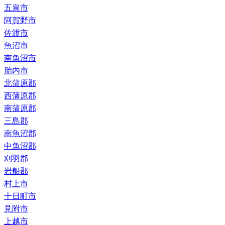
五泉市
阿賀野市
佐渡市
魚沼市
南魚沼市
胎内市
北蒲原郡
西蒲原郡
南蒲原郡
三島郡
南魚沼郡
中魚沼郡
刈羽郡
岩船郡
村上市
十日町市
見附市
上越市