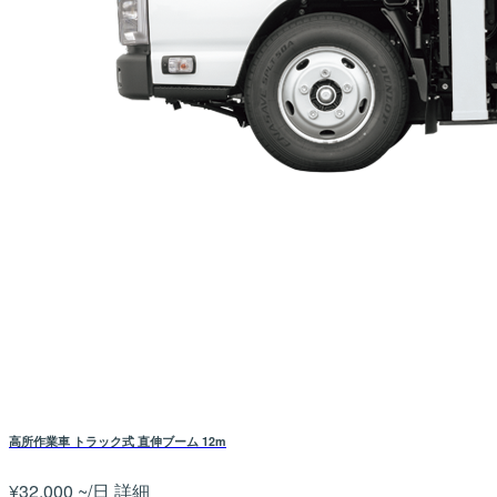
高所作業車 トラック式 直伸ブーム 12m
¥32,000 ~/日
詳細