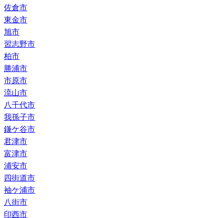
佐倉市
東金市
旭市
習志野市
柏市
勝浦市
市原市
流山市
八千代市
我孫子市
鎌ケ谷市
君津市
富津市
浦安市
四街道市
袖ケ浦市
八街市
印西市