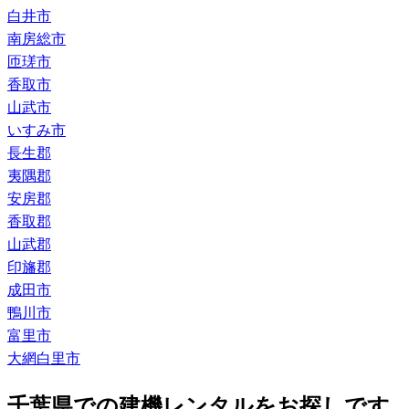
白井市
南房総市
匝瑳市
香取市
山武市
いすみ市
長生郡
夷隅郡
安房郡
香取郡
山武郡
印旛郡
成田市
鴨川市
富里市
大網白里市
千葉県での建機レンタルをお探しです