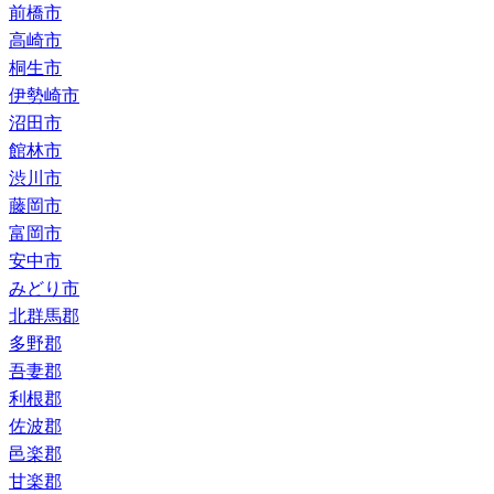
前橋市
高崎市
桐生市
伊勢崎市
沼田市
館林市
渋川市
藤岡市
富岡市
安中市
みどり市
北群馬郡
多野郡
吾妻郡
利根郡
佐波郡
邑楽郡
甘楽郡